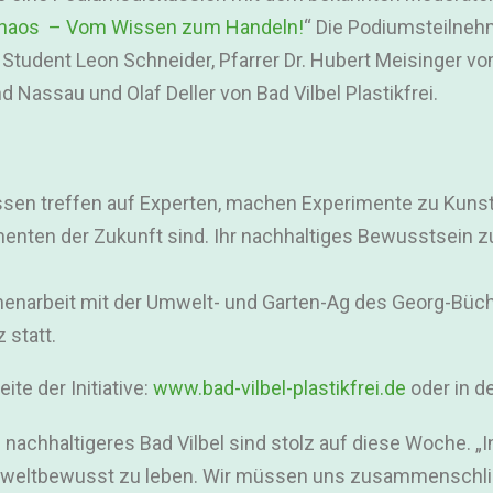
haos – Vom Wissen zum Handeln!
“ Die Podiumsteilnehme
er Student Leon Schneider, Pfarrer Dr. Hubert Meisinger v
d Nassau und Olaf Deller von Bad Vilbel Plastikfrei.
ssen treffen auf Experten, machen Experimente zu Kunst
menten der Zukunft sind. Ihr nachhaltiges Bewusstsein z
mmenarbeit mit der Umwelt- und Garten-Ag des Georg-Bü
 statt.
te der Initiative:
www.bad-vilbel-plastikfrei.de
oder in d
in nachhaltigeres Bad Vilbel sind stolz auf diese Woche. „
weltbewusst zu leben. Wir müssen uns zusammenschließ