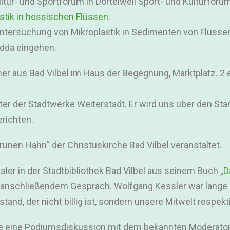
tur- und Sportforum in Dortelweil Sport- und Kulturforum
stik in hessischen Flüssen
.
e Untersuchung von Mikroplastik in Sedimenten von Flüss
idda eingehen.
r aus Bad Vilbel im Haus der Begegnung, Marktplatz. 2 
er der Stadtwerke Weiterstadt. Er wird uns über den Stan
richten.
nen Hahn“ der Christuskirche Bad Vilbel veranstaltet.
sler in der Stadtbibliothek Bad Vilbel aus seinem Buch „
D
t anschließendem Gespräch. Wolfgang Kessler war lange J
and, der nicht billig ist, sondern unsere Mitwelt respekti
e eine Podiumsdiskussion mit dem bekannten Moderator