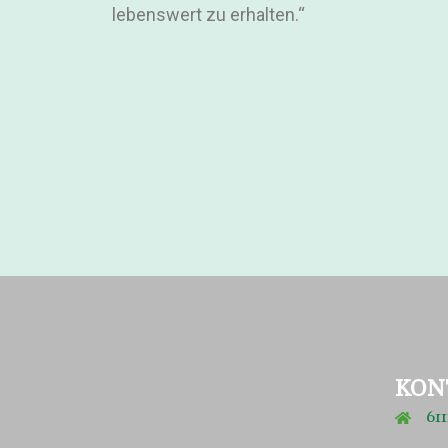
lebenswert zu erhalten.“
KON
611