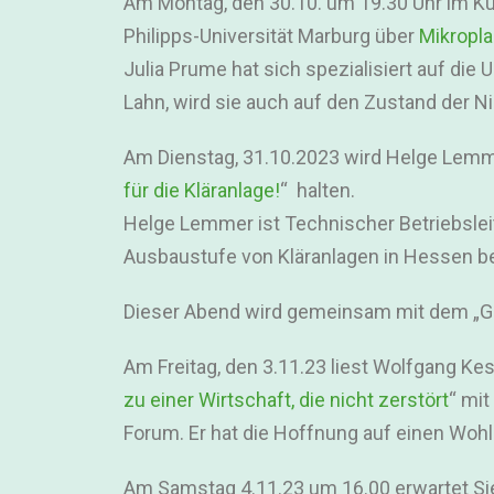
Am Montag, den 30.10. um 19.30 Uhr im Kul
Philipps-Universität Marburg über
Mikropla
Julia Prume hat sich spezialisiert auf di
Lahn, wird sie auch auf den Zustand der N
Am Dienstag, 31.10.2023 wird Helge Lemme
für die Kläranlage!
“ halten.
Helge Lemmer ist Technischer Betriebsleit
Ausbaustufe von Kläranlagen in Hessen be
Dieser Abend wird gemeinsam mit dem „Grü
Am Freitag, den 3.11.23 liest Wolfgang Kes
zu einer Wirtschaft, die nicht zerstört
“ mi
Forum. Er hat die Hoffnung auf einen Wohlst
Am Samstag 4.11.23 um 16.00 erwartet Si