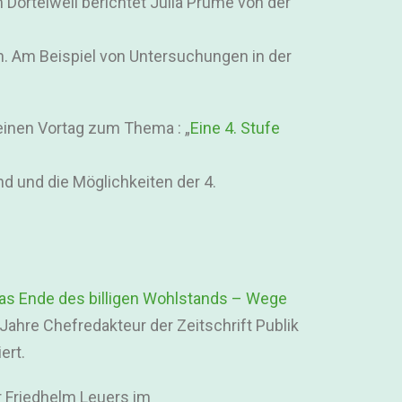
 Dortelweil berichtet Julia Prume von der
en. Am Beispiel von Untersuchungen in der
einen Vortag zum Thema : „
Eine 4. Stufe
d und die Möglichkeiten der 4.
as Ende des billigen Wohlstands – Wege
ahre Chefredakteur der Zeitschrift Publik
ert.
 Friedhelm Leuers im