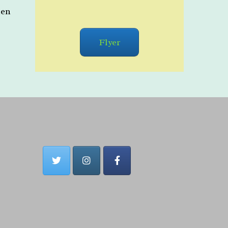
ten
Flyer