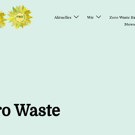
Aktuelles
Wir
Zero Waste Ba
Newsl
ro Waste