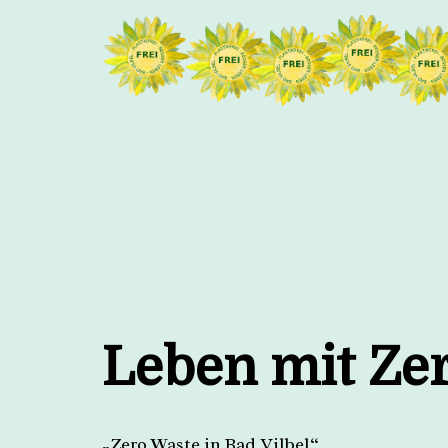
Zum
Inhalt
springen
Leben mit Ze
„Zero Waste in Bad Vilbel“