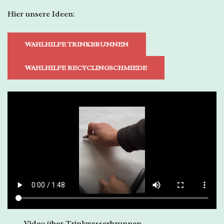
Hier unsere Ideen:
WAHLHILFE TRINKBRUNNEN
WAHLHILFE RECYCLINGSCHMIEDE
Video über Trinkwasserbrunnen